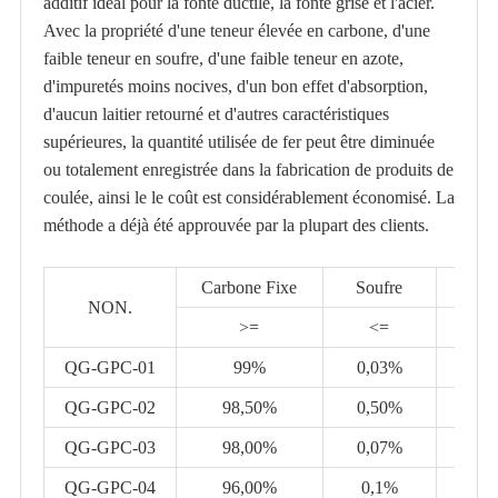
additif idéal pour la fonte ductile, la fonte grise et l'acier.
Avec la propriété d'une teneur élevée en carbone, d'une
faible teneur en soufre, d'une faible teneur en azote,
d'impuretés moins nocives, d'un bon effet d'absorption,
d'aucun laitier retourné et d'autres caractéristiques
supérieures, la quantité utilisée de fer peut être diminuée
ou totalement enregistrée dans la fabrication de produits de
coulée, ainsi le le coût est considérablement économisé. La
méthode a déjà été approuvée par la plupart des clients.
Carbone Fixe
Soufre
Humi
NON.
>=
<=
<
QG-GPC-01
99%
0,03%
0,
QG-GPC-02
98,50%
0,50%
0,
QG-GPC-03
98,00%
0,07%
1
QG-GPC-04
96,00%
0,1%
2